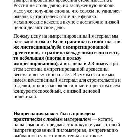
России не столь давно, но заслуженную любовь
масс уже получила сполна, что совсем не удивляет
бывалых строителей: отличные физико-
механические качества вкупе с достаточно низкой
ценой делают свое дело.
Почему цену на импрегнированный материал мы
называем низкой?
Если сравнивать свойства той
же лиственницы/дуба с импрегнированной
древесиной, то разница между ними если и есть,
то небольшая (иногда в пользу
импрегнированной), а вот цена в 2-3 ниже.
При
этом эстетика импрегнированной древесины
весьма и весьма впечатляет. В сухом остатке мы
имеем качественный материал для строительства и
отделки, полностью экологичный и при этом всем
конкурентоспособный, с низкой ценовой
политикой.
Импрегнация может быть проведена
практически с любым материалом
— кстати,
наша компания предлагает к покупке уже готовый
импрегнированный пиломатериал, импрегнацию
выбранного у нас пиломатериала, а также