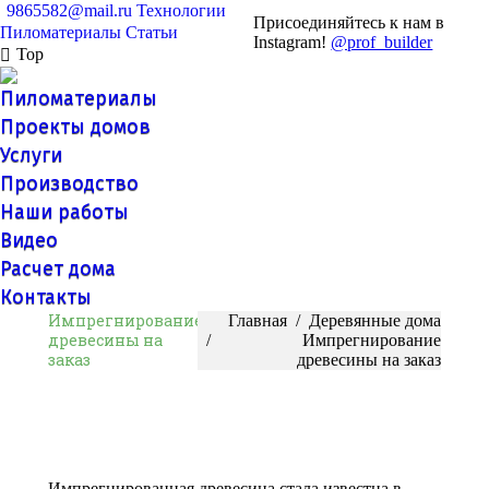
9865582@mail.ru
Технологии
Присоединяйтесь к нам в
Пиломатериалы
Статьи
Instagram!
@prof_builder
Top
Пиломатериалы
Проекты домов
Услуги
Производство
Наши работы
Видео
Расчет дома
Контакты
Импрегнирование
Вы здесь:
Главная
Деревянные дома
древесины на
Импрегнирование
заказ
древесины на заказ
Импрегнированная древесина стала известна в