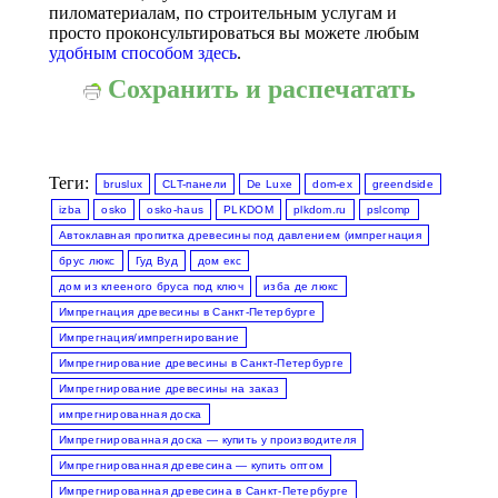
пиломатериалам, по строительным услугам и
просто проконсультироваться вы можете любым
удобным способом здесь
.
Сохранить и распечатать
Теги:
bruslux
CLT-панели
De Luxe
dom-ex
greendside
izba
osko
osko-haus
PLKDOM
plkdom.ru
pslcomp
Автоклавная пропитка древесины под давлением (импрегнация
брус люкс
Гуд Вуд
дом екс
дом из клееного бруса под ключ
изба де люкс
Импрегнация древесины в Санкт-Петербурге
Импрегнация/импрегнирование
Импрегнирование древесины в Санкт-Петербурге
Импрегнирование древесины на заказ
импрегнированная доска
Импрегнированная доска — купить у производителя
Импрегнированная древесина — купить оптом
Импрегнированная древесина в Санкт-Петербурге