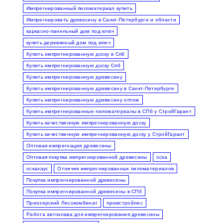
Импрегнированный пиломатериал купить
Импрегнировать древесину в Санкт-Петербурге и области
каркасно-панельный дом под ключ
купить деревянный дом под ключ
Купить импрегнированную доску в Спб
Купить импрегнированную доску Спб
Купить импрегнированную древесину
Купить импрегнированную древесину в Санкт-Петербурге
Купить импрегнированную древесину оптом
Купить импрегнированные пиломатериалы в СПб у СтройГарант
Купить качественную импрегнированную доску
Купить качественную импрегнированную доску у СтройГарант
Оптовая импрегнация древесины
Оптовая покупка импрегнированной древесины
оска
оскахаус
Отличия импрегнированных пиломатериалов
Покупка импрегнированной древесины
Покупка импрегнированной древесины в СПб
Приозерский Лесокомбинат
промстройлес
Работа автоклава для импрегнирования древесины