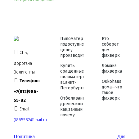
Пиломатериалы
Кто
по доступной
соберет
цене у
дом
СПБ,
производителя
фахверк
дорога на
Купить
Дома из
сращенные
фахверка
Велигонты
пиломатериалы
Телефон:
Osko haus
в Санкт-
дома — что
Петербурге
+7 (812) 986-
такое
Отбеливание
фахверк
55-82
древесины —
Email:
как, зачем и
почему
9865582@mail.ru
Политика
Для