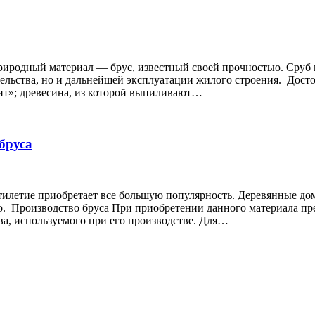
риродный материал — брус, известный своей прочностью. Сруб 
ельства, но и дальнейшей эксплуатации жилого строения. Досто
ит»; древесина, из которой выпиливают…
бруса
ятилетие приобретает все большую популярность. Деревянные до
но. Производство бруса При приобретении данного материала пр
ева, используемого при его производстве. Для…