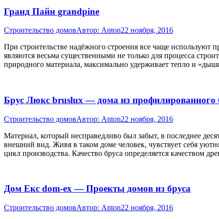
Гранд Пайн grandpine
Строительство домов
Автор:
Anton
22 ноября, 2016
При строительстве надёжного строения все чаще используют п
являются весьма существенными не только для процесса строит
природного материала, максимально удерживает тепло и «дыш
Брус Люкс bruslux — дома из профилированного 
Строительство домов
Автор:
Anton
22 ноября, 2016
Материал, который несправедливо был забыт, в последнее дес
внешний вид. Живя в таком доме человек, чувствует себя уют
цикл производства. Качество бруса определяется качеством др
Дом Екс dom-ex — Проекты домов из бруса
Строительство домов
Автор:
Anton
22 ноября, 2016