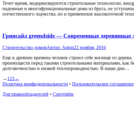
Течет время, модернизируются строительные технологии, внед
надежные и многофункциональные дома из бруса, не уступающи
отечественного зодчества, но и применение высокоточной те
Гринсайд greendside — Современные деревянные 
Строительство домов
Автор:
Anton
22 ноября, 2016
Еще в древние времена человек строил себе жилище из дерева.
преимуществ перед такими строительными материалами, как б
долговечностью и низкой теплопроводностью. В наши дни…
→
1
2
3
→
Политика конфиденциальности
•
Пользовательское соглашение
Для правообладателей
•
Copyrights