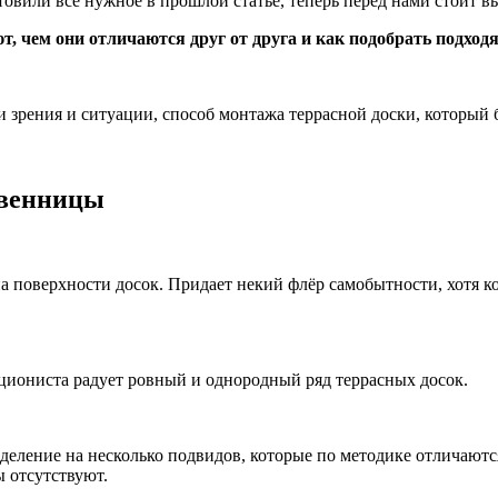
товили все нужное в прошлой статье, теперь перед нами стоит 
т, чем они отличаются друг от друга и как подобрать подхо
 зрения и ситуации, способ монтажа террасной доски, который б
твенницы
поверхности досок. Придает некий флёр самобытности, хотя ком
циониста радует ровный и однородный ряд террасных досок.
деление на несколько подвидов, которые по методике отличаются
 отсутствуют.