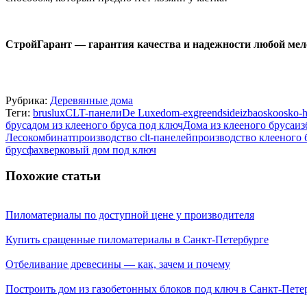
СтройГарант — гарантия качества и надежности любой мел
Рубрика:
Деревянные дома
Теги:
bruslux
CLT-панели
De Luxe
dom-ex
greendside
izba
osko
osko-
бруса
дом из клееного бруса под ключ
Дома из клееного бруса
из
Лесокомбинат
производство clt-панелей
производство клееного 
брус
фахверковый дом под ключ
Похожие статьи
Пиломатериалы по доступной цене у производителя
Купить сращенные пиломатериалы в Санкт-Петербурге
Отбеливание древесины — как, зачем и почему
Построить дом из газобетонных блоков под ключ в Санкт-Пете