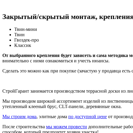
Закрытый/скрытый монтаж, креплени
Твин-мини
Твин
Гвоздек-про
Классик
От выбранного крепления будет зависеть и сама методика м
внимательно с ними ознакомиться и учесть нюансы.
Сделать это можно как при покупке (зачастую у продавца есть 
СтройГарант занимается производством террасной доски из л
Мы производим широкий ассортимент изделий из лиственницы,
утепленный клееный брус, CLT-панели, деревянные окна.
Мы строим дома
, элитные дома
по доступной цене
от производ
После строительства
мы можем провести
дополнительные работ
способом, который предпочтет хозяин участка!