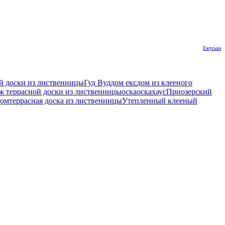
Ежуська
й доски из лиственницы
Гуд Вуд
дом екс
дом из клееного
 террасной доски из лиственницы
оска
оскахаус
Приозерский
дом
террасная доска из лиственницы
Утепленный клееный