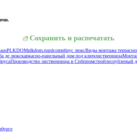
очи.
Сохранить и распечатать
haus
PLKDOM
plkdom.ru
pslcomp
брус люкс
Виды монтажа террасно
ба де люкс
каркасно-панельный дом под ключ
лиственница
Монтаж
бруса
Производство лиственницы в Спб
промстройлес
рубленый 
рбурге