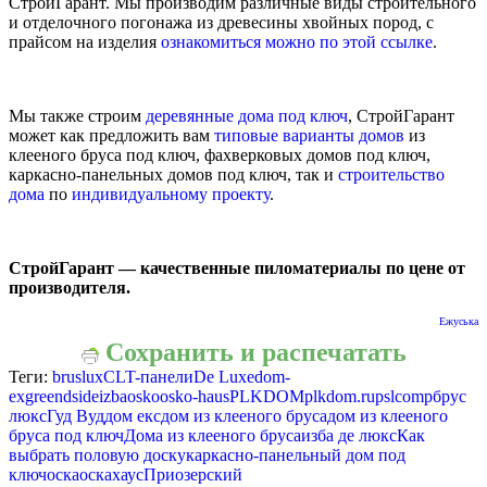
СтройГарант. Мы производим различные виды строительного
и отделочного погонажа из древесины хвойных пород, с
прайсом на изделия
ознакомиться можно по этой ссылке
.
Мы также строим
деревянные дома под ключ
, СтройГарант
может как предложить вам
типовые варианты домов
из
клееного бруса под ключ, фахверковых домов под ключ,
каркасно-панельных домов под ключ, так и
строительство
дома
по
индивидуальному проекту
.
СтройГарант — качественные пиломатериалы по цене от
производителя.
Ежуська
Сохранить и распечатать
Теги:
bruslux
CLT-панели
De Luxe
dom-
ex
greendside
izba
osko
osko-haus
PLKDOM
plkdom.ru
pslcomp
брус
люкс
Гуд Вуд
дом екс
дом из клееного бруса
дом из клееного
бруса под ключ
Дома из клееного бруса
изба де люкс
Как
выбрать половую доску
каркасно-панельный дом под
ключ
оска
оскахаус
Приозерский