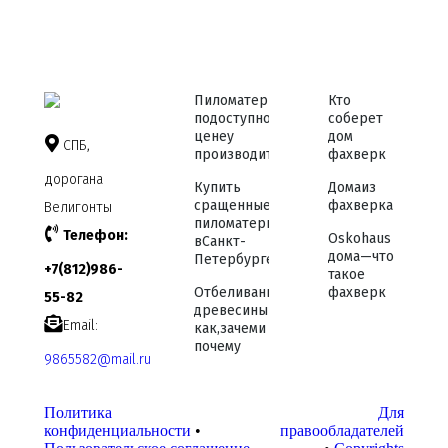
Пиломатериалы
Кто
по доступной
соберет
цене у
дом
СПБ,
производителя
фахверк
дорога на
Купить
Дома из
сращенные
фахверка
Велигонты
пиломатериалы
Телефон:
Osko haus
в Санкт-
дома — что
Петербурге
+7 (812) 986-
такое
Отбеливание
фахверк
55-82
древесины —
Email:
как, зачем и
почему
9865582@mail.ru
Политика
Для
конфиденциальности
•
правообладателей