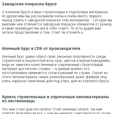
Заводская покраска бруса
О клееном брусе и иных строительных и отделочных материалах
из древесины мы рассказывали очень и очень много, пришел
черед узнать о заводской покраске этих материалов. Сегодня мы
выясним чем отличается заводская покраска элементов от ручной,
и какие преимущества она в себе «таит». То есть дадим вам
четкое представление о том, стоит ли уточнять у…
Клееный брус в СПб от производителя
Клееный брус давно обрел свою законную популярность среди
строителей и покупателей всех «рас, цветов и вероисповеданий»,
ведь не заметить качественный и современный строительный
материал достаточно сложно — в данный момент его
изготовлением занимаются сотни компаний по стране. Строят из
этого пиломатериала самые разнообразные дома: фахверк под
ключ, каркасно-панельный дом под ключ, дом из клееного бруса…
Купить строительные и отделочные пиломатериалы
из лиственницы
Что нам стоит дом построить? Стоит немалых затрат, так вам
ответят практически все, с кем вы начнете советоваться по этому