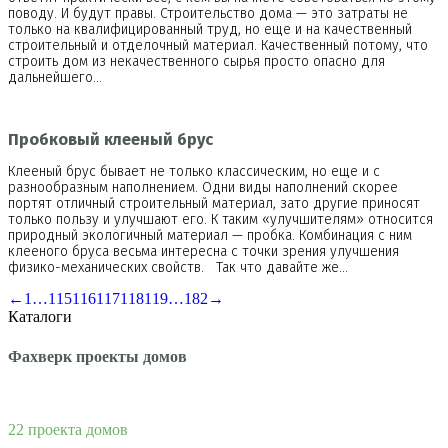
поводу. И будут правы. Строительство дома — это затраты не
только на квалифицированный труд, но еще и на качественный
строительный и отделочный материал. Качественный потому, что
строить дом из некачественного сырья просто опасно для
дальнейшего…
Пробковый клееный брус
Клееный брус бывает не только классическим, но еще и с
разнообразным наполнением. Одни виды наполнений скорее
портят отличный строительный материал, зато другие приносят
только пользу и улучшают его. К таким «улучшителям» относится
природный экологичный материал — пробка. Комбинация с ним
клееного бруса весьма интересна с точки зрения улучшения
физико-механических свойств. Так что давайте же…
←
1
…
115
116
117
118
119
…
182
→
Каталоги
Фахверк проекты домов
22 проекта домов