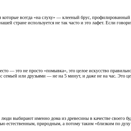
и которые всегда «на слуху» — клееный брус, профилированный б
ашей стране используется не так часто и это лафет. Если говори
есто — это не просто «помывка», это целое искусство правильно
 с семьей или друзьями — не на 5 минут, и даже не на час. Это 
юди выбирают именно дома из древесины в качестве своего буд
тью естественным, природным, а потому таким «близким по духу 