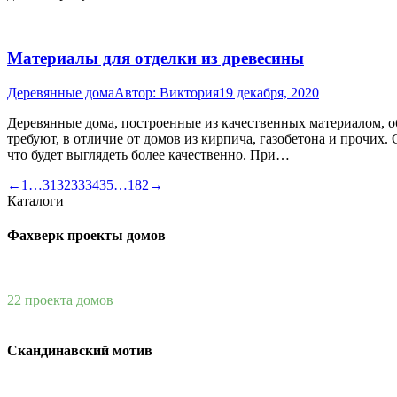
Материалы для отделки из древесины
Деревянные дома
Автор:
Виктория
19 декабря, 2020
Деревянные дома, построенные из качественных материалом, о
требуют, в отличие от домов из кирпича, газобетона и прочих
что будет выглядеть более качественно. При…
←
1
…
31
32
33
34
35
…
182
→
Каталоги
Фахверк проекты домов
22 проекта домов
Скандинавский мотив