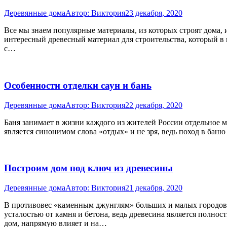
Деревянные дома
Автор:
Виктория
23 декабря, 2020
Все мы знаем популярные материалы, из которых строят дома, 
интересный древесный материал для строительства, который в н
с…
Особенности отделки саун и бань
Деревянные дома
Автор:
Виктория
22 декабря, 2020
Баня занимает в жизни каждого из жителей России отдельное м
является синонимом слова «отдых» и не зря, ведь поход в баню
Построим дом под ключ из древесины
Деревянные дома
Автор:
Виктория
21 декабря, 2020
В противовес «каменным джунглям» больших и малых городов л
усталостью от камня и бетона, ведь древесина является полнос
дом, напрямую влияет и на…