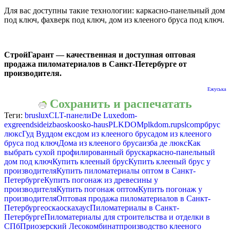
Для вас доступны такие технологии: каркасно-панельный дом
под ключ, фахверк под ключ, дом из клееного бруса под ключ.
СтройГарант — качественная и доступная оптовая
продажа пиломатериалов в Санкт-Петербурге от
производителя.
Ежуська
Сохранить и распечатать
Теги:
bruslux
CLT-панели
De Luxe
dom-
ex
greendside
izba
osko
osko-haus
PLKDOM
plkdom.ru
pslcomp
брус
люкс
Гуд Вуд
дом екс
дом из клееного бруса
дом из клееного
бруса под ключ
Дома из клееного бруса
изба де люкс
Как
выбрать сухой профилированный брус
каркасно-панельный
дом под ключ
Купить клееный брус
Купить клееный брус у
производителя
Купить пиломатериалы оптом в Санкт-
Петербурге
Купить погонаж из древесины у
производителя
Купить погонаж оптом
Купить погонаж у
производителя
Оптовая продажа пиломатериалов в Санкт-
Петербурге
оска
оскахаус
Пиломатериалы в Санкт-
Петербурге
Пиломатериалы для строительства и отделки в
СПб
Приозерский Лесокомбинат
производство клееного