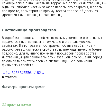
коммерческие лица. Заказы на террасные доски из лиственницы —
одни из наиболее частых заказов напольного покрытия, и здесь
все просто, посмотрим на преимущества террасной доски из
древесины лиственницы. Лиственница…
Лиственница производство
В одной из прошлых статей мы вскользь упоминали о различных
параметрах лиственницы, в том числе и о её физических
свойствах. В этот раз мы постараемся объять необъятное и
рассмотреть физические свойства лиственницы немного более
подробно, для лучшего понимания процессов производства
лиственницы для рационального и взвешенного решения перед
покупкой пиломатериалов из лиственницы. Без понимания
физических свойств…
←
1
…
52
53
54
55
56
…
182
→
Каталоги
Фахверк проекты домов
22 проекта домов