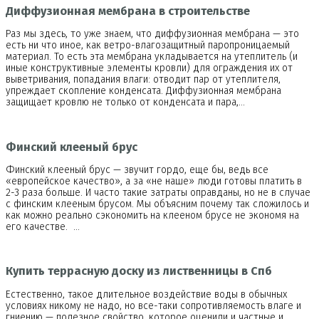
Диффузионная мембрана в строительстве
Раз мы здесь, то уже знаем, что диффузионная мембрана — это
есть ни что иное, как ветро-влагозащитный паропроницаемый
материал. То есть эта мембрана укладывается на утеплитель (и
иные конструктивные элементы кровли) для ограждения их от
выветривания, попадания влаги: отводит пар от утеплителя,
упреждает скопление конденсата. Диффузионная мембрана
защищает кровлю не только от конденсата и пара,…
Финский клееный брус
Финский клееный брус — звучит гордо, еще бы, ведь все
«европейское качество», а за «не наше» люди готовы платить в
2-3 раза больше. И часто такие затраты оправданы, но не в случае
с финским клееным брусом. Мы объясним почему так сложилось и
как можно реально сэкономить на клееном брусе не экономя на
его качестве. …
Купить террасную доску из лиственницы в Спб
Естественно, такое длительное воздействие воды в обычных
условиях никому не надо, но все-таки сопротивляемость влаге и
гниению — полезное свойство, которое оценили и частные и