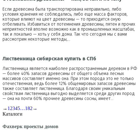
Если древесина была транспортирована неправильно, либо
условия хранения не соблюдались, либо еще масса факторов,
которые влияют на цвет древесины — то приходится оную
отбеливать. Избавиться от потемнения древесины, пятен и прочих
неприятностей вполне возможно как в промышленных масштабах,
так и локально — хоть у себя дома. Так что сегодня мы с вами
рассмотрим некоторые методы,…
Лиственница сибирская купить в СПб
Лиственница является наиболее распространенным деревом в РФ
— более 40% запасов древесины от общего объема лесных
массивов составляет именно она. При этом порода это не только
отечественная, ведь более 12% общемировых запасов древесины
также составляет лиственница. Благодаря своим уникальным
свойствам лиственница выгодно выделяется среди других пород
— она на почти 60% прочнее древесины сосны, имеет…
→
1
2
3
4
5
…
182
→
Каталоги
Фахверк проекты домов