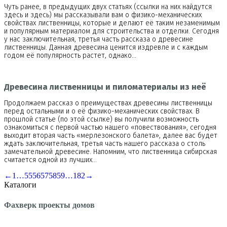
Чуть ранее, в предыдущих двух статьях (ссылки на них найдутся
здесь и здесь) мы рассказывали вам о физико-механических
свойствах лиственницы, которые и делают её таким незаменимым
и популярным материалом для строительства и отделки. Сегодня
у нас заключительная, третья часть рассказа о древесине
лиственницы. Данная древесина ценится издревле и с каждым
годом её популярность растет, однако…
Древесина лиственницы и пиломатериалы из неё
Продолжаем рассказ о преимуществах древесины лиственницы
перед остальными и о её физико-механических свойствах. В
прошлой статье (по этой ссылке) вы получили возможность
ознакомиться с первой частью нашего «повествования», сегодня
выходит вторая часть «мерлезонского балета», далее вас будет
ждать заключительная, третья часть нашего рассказа о столь
замечательной древесине. Напомним, что лиственница сибирская
считается одной из лучших…
←
1
…
55
56
57
58
59
…
182
→
Каталоги
Фахверк проекты домов