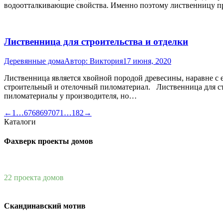
водоотталкивающие свойства. Именно поэтому лиственницу пр
Лиственница для строительства и отделки
Деревянные дома
Автор:
Виктория
17 июня, 2020
Лиственница является хвойной породой древесины, наравне с е
строительный и отелочный пиломатериал. Лиственница для стр
пиломатериалы у производителя, но…
←
1
…
67
68
69
70
71
…
182
→
Каталоги
Фахверк проекты домов
22 проекта домов
Скандинавский мотив