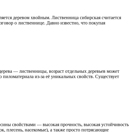
вляется деревом хвойным. Лиственница сибирская считается
говор о лиственнице. Давно известно, что покупая
 дерева — лиственницы, возраст отдельных деревьев может
го пиломатериала из-за её уникальных свойств. Существует
есины свойствами — высокая прочность, высокая устойчивость
к, плесень, насекомые), а также просто потрясающие