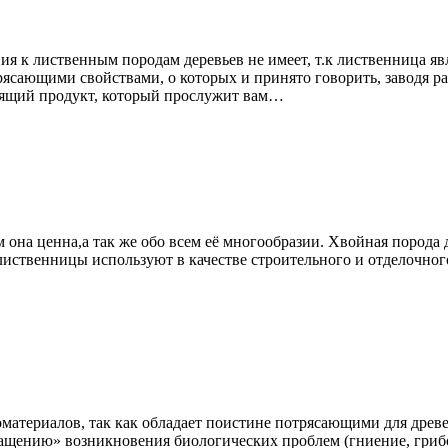
ия к лиственным породам деревьев не имеет, т.к лиственница я
сающими свойствами, о которых и принято говорить, заводя раз
оящий продукт, который прослужит вам…
м она ценна,а так же обо всем её многообразии. Хвойная порода
у лиственницы используют в качестве строительного и отделочно
материалов, так как обладает поистине потрясающими для древ
ащению» возникновения биологических проблем (гниение, грибо