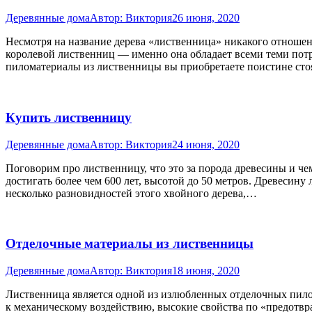
Деревянные дома
Автор:
Виктория
26 июня, 2020
Несмотря на название дерева «лиственница» никакого отношен
королевой лиственниц — именно она обладает всеми теми потря
пиломатериалы из лиственницы вы приобретаете поистине ст
Купить лиственницу
Деревянные дома
Автор:
Виктория
24 июня, 2020
Поговорим про лиственницу, что это за порода древесины и че
достигать более чем 600 лет, высотой до 50 метров. Древесин
несколько разновидностей этого хвойного дерева,…
Отделочные материалы из лиственницы
Деревянные дома
Автор:
Виктория
18 июня, 2020
Лиственница является одной из излюбленных отделочных пило
к механическому воздействию, высокие свойства по «предотвр