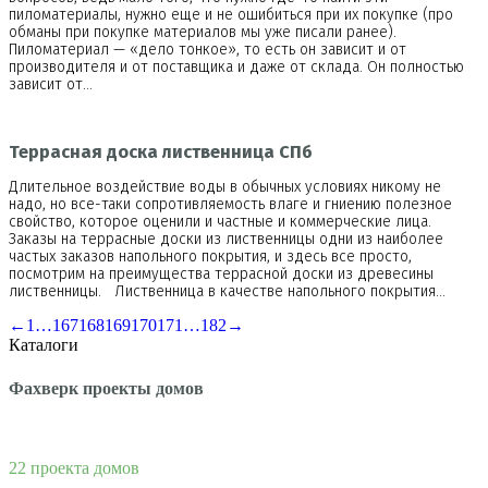
пиломатериалы, нужно еще и не ошибиться при их покупке (про
обманы при покупке материалов мы уже писали ранее).
Пиломатериал — «дело тонкое», то есть он зависит и от
производителя и от поставщика и даже от склада. Он полностью
зависит от…
Террасная доска лиственница СПб
Длительное воздействие воды в обычных условиях никому не
надо, но все-таки сопротивляемость влаге и гниению полезное
свойство, которое оценили и частные и коммерческие лица.
Заказы на террасные доски из лиственницы одни из наиболее
частых заказов напольного покрытия, и здесь все просто,
посмотрим на преимущества террасной доски из древесины
лиственницы. Лиственница в качестве напольного покрытия…
←
1
…
167
168
169
170
171
…
182
→
Каталоги
Фахверк проекты домов
22 проекта домов