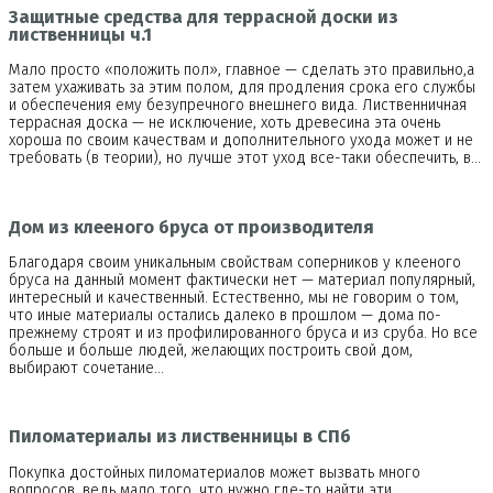
Защитные средства для террасной доски из
лиственницы ч.1
Мало просто «положить пол», главное — сделать это правильно,а
затем ухаживать за этим полом, для продления срока его службы
и обеспечения ему безупречного внешнего вида. Лиственничная
террасная доска — не исключение, хоть древесина эта очень
хороша по своим качествам и дополнительного ухода может и не
требовать (в теории), но лучше этот уход все-таки обеспечить, в…
Дом из клееного бруса от производителя
Благодаря своим уникальным свойствам соперников у клееного
бруса на данный момент фактически нет — материал популярный,
интересный и качественный. Естественно, мы не говорим о том,
что иные материалы остались далеко в прошлом — дома по-
прежнему строят и из профилированного бруса и из сруба. Но все
больше и больше людей, желающих построить свой дом,
выбирают сочетание…
Пиломатериалы из лиственницы в СПб
Покупка достойных пиломатериалов может вызвать много
вопросов, ведь мало того, что нужно где-то найти эти