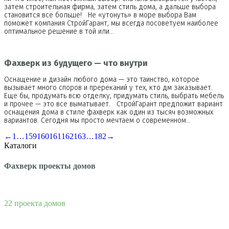
затем строительная фирма, затем стиль дома, а дальше выбора
становится все больше! Не «утонуть» в море выбора Вам
поможет компания СтройГарант, мы всегда посоветуем наиболее
оптимальное решение в той или…
Фахверк из будущего — что внутри
Оснащение и дизайн любого дома — это таинство, которое
вызывает много споров и пререканий у тех, кто дм заказывает.
Еще бы, продумать всю отделку, придумать стиль, выбрать мебель
и прочее — это все выматывает. СтройГарант предложит вариант
оснащения дома в стиле фахверк как один из тысяч возможных
вариантов. Сегодня мы просто мечтаем о современном…
←
1
…
159
160
161
162
163
…
182
→
Каталоги
Фахверк проекты домов
22 проекта домов