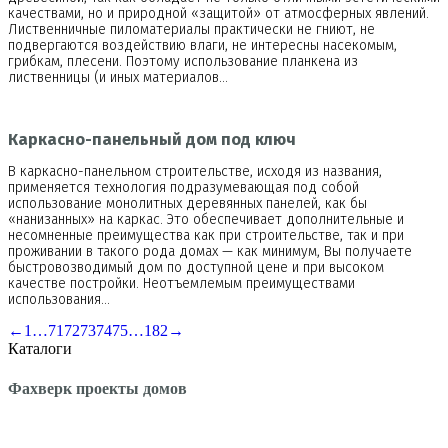
качествами, но и природной «защитой» от атмосферных явлений.
Лиственничные пиломатериалы практически не гниют, не
подвергаются воздействию влаги, не интересны насекомым,
грибкам, плесени. Поэтому использование планкена из
лиственницы (и иных материалов…
Каркасно-панельный дом под ключ
В каркасно-панельном строительстве, исходя из названия,
применяется технология подразумевающая под собой
использование монолитных деревянных панелей, как бы
«нанизанных» на каркас. Это обеспечивает дополнительные и
несомненные преимущества как при строительстве, так и при
проживании в такого рода домах — как минимум, Вы получаете
быстровозводимый дом по доступной цене и при высоком
качестве постройки. Неотъемлемым преимуществами
использования…
←
1
…
71
72
73
74
75
…
182
→
Каталоги
Фахверк проекты домов