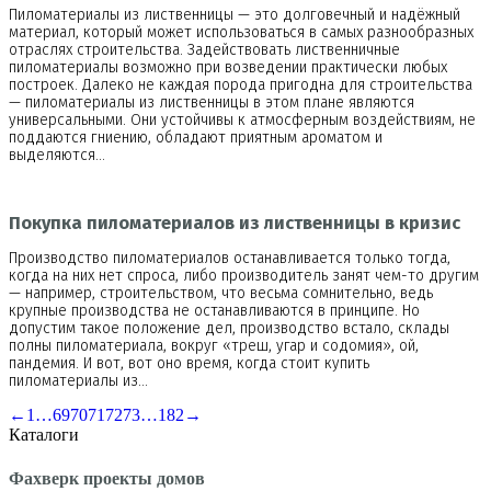
Пиломатериалы из лиственницы — это долговечный и надёжный
материал, который может использоваться в самых разнообразных
отраслях строительства. Задействовать лиственничные
пиломатериалы возможно при возведении практически любых
построек. Далеко не каждая порода пригодна для строительства
— пиломатериалы из лиственницы в этом плане являются
универсальными. Они устойчивы к атмосферным воздействиям, не
поддаются гниению, обладают приятным ароматом и
выделяются…
Покупка пиломатериалов из лиственницы в кризис
Производство пиломатериалов останавливается только тогда,
когда на них нет спроса, либо производитель занят чем-то другим
— например, строительством, что весьма сомнительно, ведь
крупные производства не останавливаются в принципе. Но
допустим такое положение дел, производство встало, склады
полны пиломатериала, вокруг «треш, угар и содомия», ой,
пандемия. И вот, вот оно время, когда стоит купить
пиломатериалы из…
←
1
…
69
70
71
72
73
…
182
→
Каталоги
Фахверк проекты домов