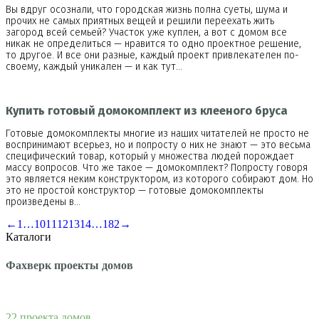
Вы вдруг осознали, что городская жизнь полна суеты, шума и
прочих не самых приятных вещей и решили переехать жить
загород всей семьей? Участок уже куплен, а вот с домом все
никак не определиться — нравится то одно проектное решение,
то другое. И все они разные, каждый проект привлекателен по-
своему, каждый уникален — и как тут…
Купить готовый домокомплект из клееного бруса
Готовые домокомплекты многие из наших читателей не просто не
воспринимают всерьез, но и попросту о них не знают — это весьма
специфический товар, который у множества людей порождает
массу вопросов. Что же такое — домокомплект? Попросту говоря
это является неким конструктором, из которого собирают дом. Но
это не простой конструктор — готовые домокомплекты
произведены в…
←
1
…
10
11
12
13
14
…
182
→
Каталоги
Фахверк проекты домов
22 проекта домов