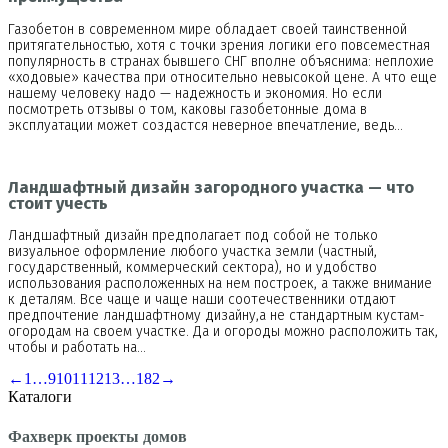
Газобетон в современном мире обладает своей таинственной
притягательностью, хотя с точки зрения логики его повсеместная
популярность в странах бывшего СНГ вполне объяснима: неплохие
«ходовые» качества при относительно невысокой цене. А что еще
нашему человеку надо — надежность и экономия. Но если
посмотреть отзывы о том, каковы газобетонные дома в
эксплуатации может создастся неверное впечатление, ведь…
Ландшафтный дизайн загородного участка — что
стоит учесть
Ландшафтный дизайн предполагает под собой не только
визуальное оформление любого участка земли (частный,
государственный, коммерческий сектора), но и удобство
использования расположенных на нем построек, а также внимание
к деталям. Все чаще и чаще наши соотечественники отдают
предпочтение ландшафтному дизайну,а не стандартным кустам-
огородам на своем участке. Да и огороды можно расположить так,
чтобы и работать на…
←
1
…
9
10
11
12
13
…
182
→
Каталоги
Фахверк проекты домов