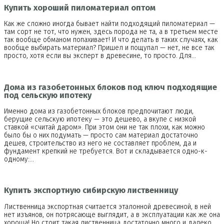
Купить хороший пиломатериал оптом
Как же сложно иногда бывает найти подходящий пиломатериал —
там сорт не тот, что нужен, здесь порода не та, а в третьем месте
так вообще обманом попахивает! И что делать в таких случаях, как
вообще выбирать материал? Пришел и пощупал — нет, не все так
просто, хотя если вы эксперт в древесине, то просто. Для…
Дома из газобетонных блоков под ключ подходящие
под сельскую ипотеку
Именно дома из газобетонных блоков предпочитают люди,
берущие сельскую ипотеку — это дешево, а вкупе с низкой
ставкой «считай даром». При этом они не так плохи, как можно
было бы о них подумать — просто сам материал достаточно
дешев, строительство из него не составляет проблем, да и
фундамент крепкий не требуется. Вот и складывается одно-к-
одному:…
Купить экспортную сибирскую лиственницу
Лиственница экспортная считается эталонной древесиной, в ней
нет изъянов, он потрясающе выглядит, а в эксплуатации как же она
хороша! Но стоит такая лиственница достаточно много и далеко