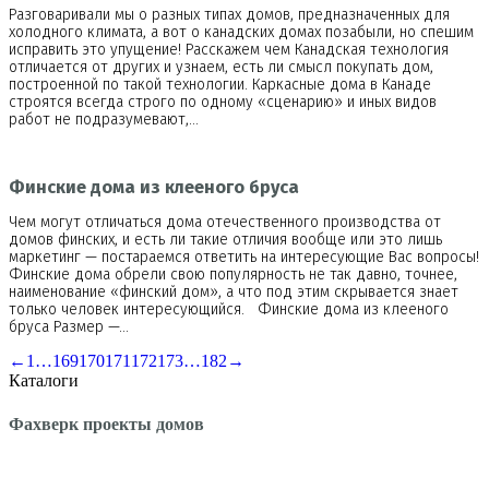
Разговаривали мы о разных типах домов, предназначенных для
холодного климата, а вот о канадских домах позабыли, но спешим
исправить это упущение! Расскажем чем Канадская технология
отличается от других и узнаем, есть ли смысл покупать дом,
построенной по такой технологии. Каркасные дома в Канаде
строятся всегда строго по одному «сценарию» и иных видов
работ не подразумевают,…
Финские дома из клееного бруса
Чем могут отличаться дома отечественного производства от
домов финских, и есть ли такие отличия вообще или это лишь
маркетинг — постараемся ответить на интересующие Вас вопросы!
Финские дома обрели свою популярность не так давно, точнее,
наименование «финский дом», а что под этим скрывается знает
только человек интересующийся. Финские дома из клееного
бруса Размер —…
←
1
…
169
170
171
172
173
…
182
→
Каталоги
Фахверк проекты домов