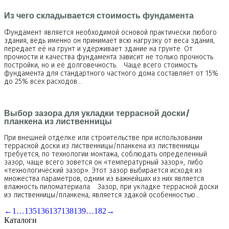
Из чего складывается стоимость фундамента
Фундамент является необходимой основой практически любого
здания, ведь именно он принимает всю нагрузку от веса здания,
передает её на грунт и удерживает здание на грунте. От
прочности и качества фундамента зависит не только прочность
постройки, но и её долговечность. Чаще всего стоимость
фундамента для стандартного частного дома составляет от 15%
до 25% всех расходов…
Выбор зазора для укладки террасной доски/
планкена из лиственницы
При внешней отделке или строительстве при использовании
террасной доски из лиственницы/планкена из лиственницы
требуется, по технологии монтажа, соблюдать определенный
зазор, чаще всего зовется он «температурный зазор», либо
«технологический зазор». Этот зазор выбирается исходя из
множества параметров, одним из важнейших из них является
влажность пиломатериала. Зазор, при укладке террасной доски
из лиственницы/планкена, является эдакой особенностью…
←
1
…
135
136
137
138
139
…
182
→
Каталоги