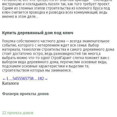
инструкцию и «складывать паззл» так, как того требует проект.
Одним из сложных этапов строительства из клееного бруса под
ключ считается проводка и разводка всех коммуникаций, ведь
именно в этом деле…
Купить деревянный дом под ключ
Покупка собственного частного дома — всегда знаменательное
событие, которого с нетерпением ждет вся семья. Выбор
материала, технологии строительства и самого деревянного дома
стоит достаточно остро, ведь разновидностей так много,а
выбрать можно что-то одно! СтройГарант слегка поможет вам с
выбором вида деревянного дома, перечислим основные виды,
подскажем основные характеристики и выделим те,
строительством которых мы занимаемся…
←
1
…
54
55
56
57
58
…
182
→
Каталоги
Фахверк проекты домов
22 проекта домов