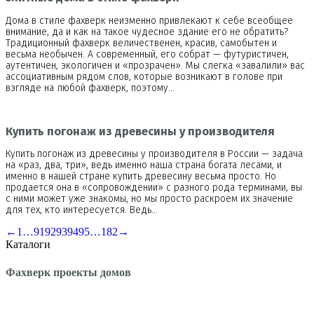
Дома в стиле фахверк неизменно привлекают к себе всеобщее
внимание, да и как на такое чудесное здание его не обратить?
Традиционный фахверк величественен, красив, самобытен и
весьма необычен. А современный, его собрат — футуристичен,
аутентичен, экологичен и «прозрачен». Мы слегка «завалили» вас
ассоциативным рядом слов, которые возникают в голове при
взгляде на любой фахверк, поэтому…
Купить погонаж из древесины у производителя
Купить погонаж из древесины у производителя в России — задача
на «раз, два, три», ведь именно наша страна богата лесами, и
именно в нашей стране купить древесину весьма просто. Но
продается она в «сопровождении» с разного рода терминами, вы
с ними может уже знакомы, но мы просто раскроем их значение
для тех, кто интересуется. Ведь…
←
1
…
91
92
93
94
95
…
182
→
Каталоги
Фахверк проекты домов