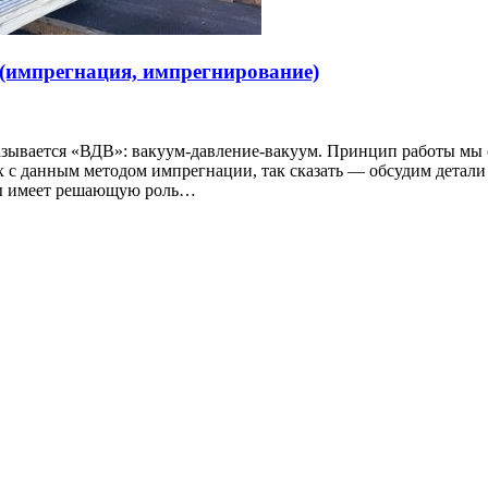
(импрегнация, импрегнирование)
зывается «ВДВ»: вакуум-давление-вакуум. Принцип работы мы о
х с данным методом импрегнации, так сказать — обсудим детал
ны имеет решающую роль…