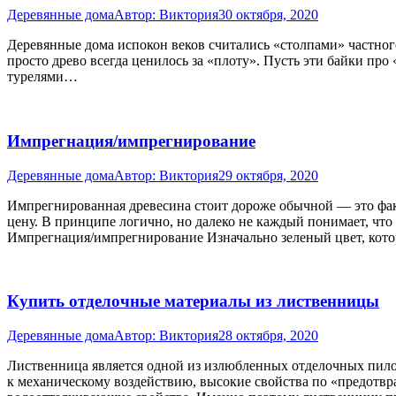
Деревянные дома
Автор:
Виктория
30 октября, 2020
Деревянные дома испокон веков считались «столпами» частного
просто древо всегда ценилось за «плоту». Пусть эти байки про
турелями…
Импрегнация/импрегнирование
Деревянные дома
Автор:
Виктория
29 октября, 2020
Импрегнированная древесина стоит дороже обычной — это факт
цену. В принципе логично, но далеко не каждый понимает, чт
Импрегнация/импрегнирование Изначально зеленый цвет, ко
Купить отделочные материалы из лиственницы
Деревянные дома
Автор:
Виктория
28 октября, 2020
Лиственница является одной из излюбленных отделочных пило
к механическому воздействию, высокие свойства по «предотвр