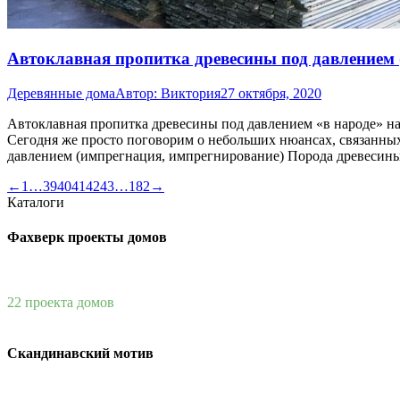
Автоклавная пропитка древесины под давлением 
Деревянные дома
Автор:
Виктория
27 октября, 2020
Автоклавная пропитка древесины под давлением «в народе» на
Сегодня же просто поговорим о небольших нюансах, связанны
давлением (импрегнация, импрегнирование) Порода древеси
←
1
…
39
40
41
42
43
…
182
→
Каталоги
Фахверк проекты домов
22 проекта домов
Скандинавский мотив