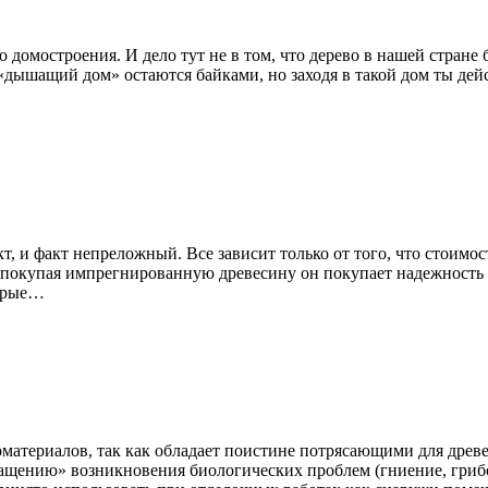
 домостроения. И дело тут не в том, что дерево в нашей стран
 «дышащий дом» остаются байками, но заходя в такой дом ты дей
, и факт непреложный. Все зависит только от того, что стоимо
о покупая импрегнированную древесину он покупает надежность 
торые…
материалов, так как обладает поистине потрясающими для древ
ащению» возникновения биологических проблем (гниение, грибо