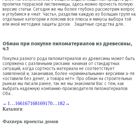
пропитки террасной лиственницы, здесь можно прочесть полную
версию статьи. Сегодня же мы более глубоко рассмотрим вопрос
и углубимся в «мат. Часть», разделив каждую из больших групп на
отдельные категории и пояснив все плюсы и минусы выбора той
или иной методики защиты доски. Защитные средства для…
Обман при покупке пиломатериалов из древесины,
ч.1
Покупка разного рода пиломатериалов из древесины может быть
сопряжена с различными рисками: начиная от стандартных
ситуаций, когда сортность материала не соответствует
заявленной и, заканчивая, более «криминальными» версиями а-ля
«оставили без денег, а товара нет». Про обман на строительных
рынках мы писали ранее, так же мы знакомили Вас с тем, как
выбрать надежную компанию-производителя пиломатериалов.
Оба…
←
1
…
166
167
168
169
170
…
182
→
Каталоги
Фахверк проекты домов