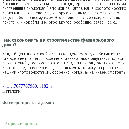
России и не имеющая аналогов среди деревьев — это наша с вами
лиственница сибирская (Larix Sibirica, Larch), наше «золото России»
и очень ценная древесина, которую используют для различных
видов работ по всему миру. Это и венецианские сваи, и причалы-
пристани, и корабли, и многое другое, особенно, связанное с…
Как сэкономить на строительстве фахверкового
дома?
Каждый день живя своей жизнью мы думаем о лучшей: как из кино,
где все !светло, тепло, красиво», именно такое ощущения подарит
фахверковый дом , именно это вы и ждали, такой дом вы и хотели
и вот он пред вами. Но иногда наши мечты не могут справиться с
нашими «потребностями», особенно, когда мы начинаем смотреть
на…
←
1
…
76
77
78
79
80
…
182
→
Каталоги
Фахверк проекты домов
22 проекта домов