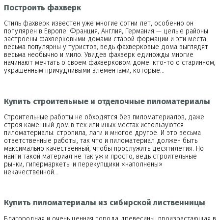
Построить фахверк
Стиль фахверк известен уже многие сотни лет, особенно он
популярен в Европе: Франция, Англия, Германия — целые районы
застроены фахверковыми домами старой формации и эти места
весьма популярны у туристов, ведь фахверковые дома выглядят
весьма необычно и мило. Увидев фахверк единожды многие
начинают мечтать о своем фахверковом доме: кто-то о старинном,
украшенным причудливыми элементами, которые…
Купить строительные и отделочные пиломатериалы
Строительные работы не обходятся без пиломатериалов, даже
строя каменный дом в тех или иных местах используются
пиломатериалы: стропила, лаги и многое другое. И это весьма
ответственные работы, так что и пиломатериал должен быть
максимально качественный, чтобы прослужить десятилетия. Но
найти такой материал не так уж и просто, ведь строительные
рынки, гипермаркеты и перекупщики «наполнены»
некачественной…
Купить пиломатериалы из сибирской лиственницы
Благородная и очень ценная порода древесины, произрастающая в