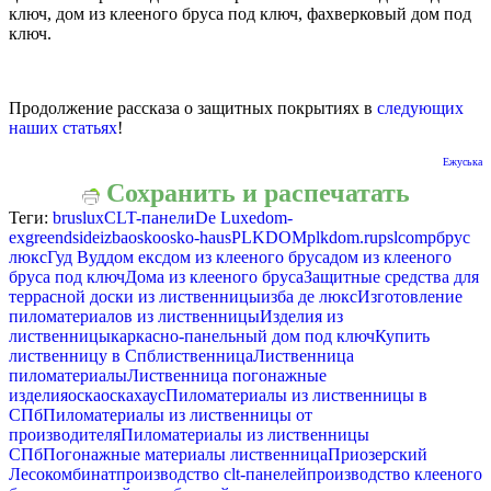
ключ, дом из клееного бруса под ключ, фахверковый дом под
ключ.
Продолжение рассказа о защитных покрытиях в
следующих
наших статьях
!
Ежуська
Сохранить и распечатать
Теги:
bruslux
CLT-панели
De Luxe
dom-
ex
greendside
izba
osko
osko-haus
PLKDOM
plkdom.ru
pslcomp
брус
люкс
Гуд Вуд
дом екс
дом из клееного бруса
дом из клееного
бруса под ключ
Дома из клееного бруса
Защитные средства для
террасной доски из лиственницы
изба де люкс
Изготовление
пиломатериалов из лиственницы
Изделия из
лиственницы
каркасно-панельный дом под ключ
Купить
лиственницу в Спб
лиственница
Лиственница
пиломатериалы
Лиственница погонажные
изделия
оска
оскахаус
Пиломатериалы из лиственницы в
СПб
Пиломатериалы из лиственницы от
производителя
Пиломатериалы из лиственницы
СПб
Погонажные материалы лиственница
Приозерский
Лесокомбинат
производство clt-панелей
производство клееного