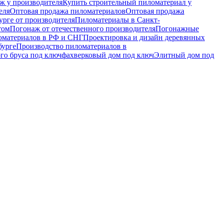
ж у производителя
Купить строительный пиломатериал у
еля
Оптовая продажа пиломатериалов
Оптовая продажа
рге от производителя
Пиломатериалы в Санкт-
том
Погонаж от отечественного производителя
Погонажные
оматериалов в РФ и СНГ
Проектировка и дизайн деревянных
бурге
Производство пиломатериалов в
го бруса под ключ
фахверковый дом под ключ
Элитный дом под