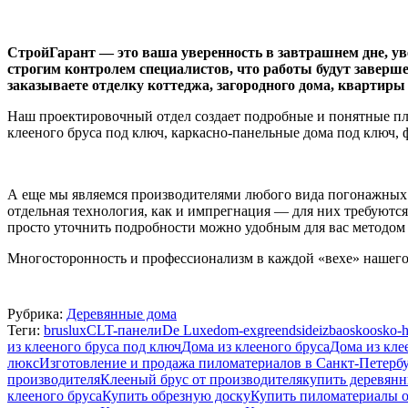
СтройГарант — это ваша уверенность в завтрашнем дне, уве
строгим контролем специалистов, что работы будут заверш
заказываете отделку коттеджа, загородного дома, квартир
Наш проектировочный отдел создает подробные и понятные пл
клееного бруса под ключ, каркасно-панельные дома под ключ, 
А еще мы являемся производителями любого вида погонажных и
отдельная технология, как и импрегнация — для них требуютс
просто уточнить подробности можно удобным для вас методо
Многосторонность и профессионализм в каждой «вехе» нашего 
Рубрика:
Деревянные дома
Теги:
bruslux
CLT-панели
De Luxe
dom-ex
greendside
izba
osko
osko-
из клееного бруса под ключ
Дома из клееного бруса
Дома из кле
люкс
Изготовление и продажа пиломатериалов в Санкт-Петерб
производителя
Клееный брус от производителя
купить деревян
клееного бруса
Купить обрезную доску
Купить пиломатериалы о