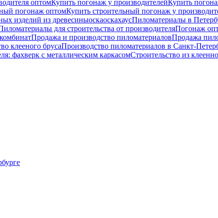
водителя оптом
Купить погонаж у производителей
Купить погона
ьный погонаж оптом
Купить строительный погонаж у производит
ных изделий из древесины
оска
оскахаус
Пиломатериалы в Петербу
Пиломатериалы для строительства от производителя
Погонаж оп
комбинат
Продажа и производство пиломатериалов
Продажа пил
во клееного бруса
Производство пиломатериалов в Санкт-Петер
я: фахверк с металлическим каркасом
Строительство из клеенно
рбурге