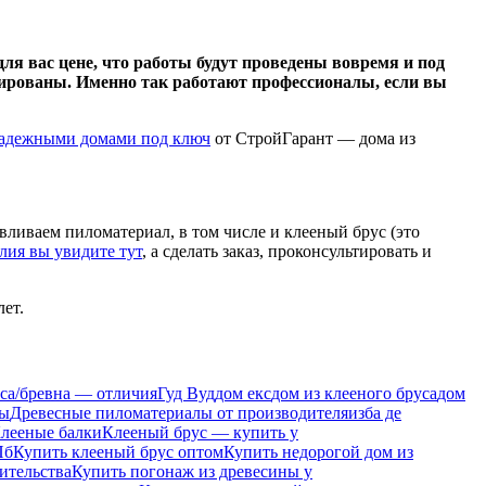
ля вас цене, что работы будут проведены вовремя и под
анированы. Именно так работают профессионалы, если вы
адежными домами под ключ
от СтройГарант — дома из
ливаем пиломатериал, в том числе и клееный брус (это
лия вы увидите тут
, а сделать заказ, проконсультировать и
ет.
са/бревна — отличия
Гуд Вуд
дом екс
дом из клееного бруса
дом
лы
Древесные пиломатериалы от производителя
изба де
лееные балки
Клееный брус — купить у
Пб
Купить клееный брус оптом
Купить недорогой дом из
ительства
Купить погонаж из древесины у