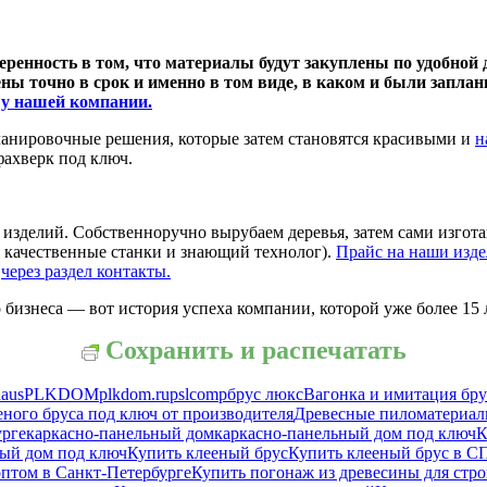
ренность в том, что материалы будут закуплены по удобной д
ены точно в срок и именно в том виде, в каком и были запл
ы
у нашей компании.
анировочные решения, которые затем становятся красивыми и
н
фахверк под ключ.
зделий. Собственноручно вырубаем деревья, затем сами изготав
я качественные станки и знающий технолог).
Прайс на наши изде
м
через раздел контакты.
бизнеса — вот история успеха компании, которой уже более 15 л
Сохранить и распечатать
haus
PLKDOM
plkdom.ru
pslcomp
брус люкс
Вагонка и имитация бру
еного бруса под ключ от производителя
Древесные пиломатериа
урге
каркасно-панельный дом
каркасно-панельный дом под ключ
К
ный дом под ключ
Купить клееный брус
Купить клееный брус в С
птом в Санкт-Петербурге
Купить погонаж из древесины для стро