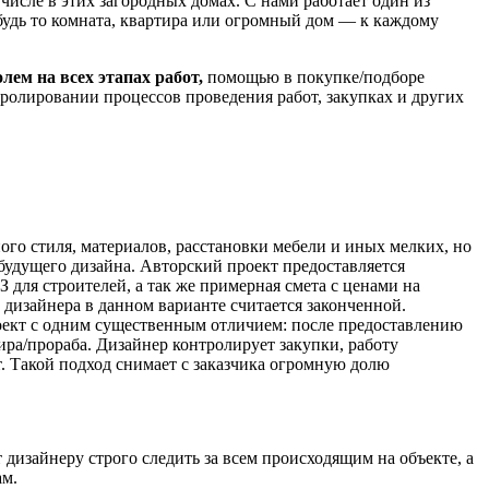
числе в этих загородных домах. С нами работает один из
будь то комната, квартира или огромный дом — к каждому
ем на всех этапах работ,
помощью в покупке/подборе
ролировании процессов проведения работ, закупках и других
ого стиля, материалов, расстановки мебели и иных мелких, но
будущего дизайна. Авторский проект предоставляется
З для строителей, а так же примерная смета с ценами на
 дизайнера в данном варианте считается законченной.
роект с одним существенным отличием: после предоставлению
ира/прораба. Дизайнер контролирует закупки, работу
т. Такой подход снимает с заказчика огромную долю
изайнеру строго следить за всем происходящим на объекте, а
ам.