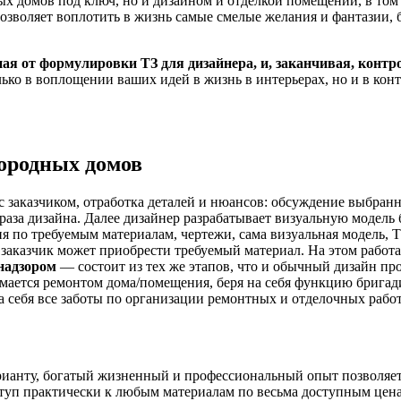
х домов под ключ, но и дизайном и отделкой помещений, в том 
озволяет воплотить в жизнь самые смелые желания и фантазии, 
я от формулировки ТЗ для дизайнера, и, заканчивая, контрол
ько в воплощении ваших идей в жизнь в интерьерах, но и в конт
городных домов
 заказчиком, отработка деталей и нюансов: обсуждение выбранн
раза дизайна. Далее дизайнер разрабатывает визуальную модель 
я по требуемым материалам, чертежи, сама визуальная модель, Т
 заказчик может приобрести требуемый материал. На этом работа
 надзором
— состоит из тех же этапов, что и обычный дизайн п
имается ремонтом дома/помещения, беря на себя функцию бригад
на себя все заботы по организации ремонтных и отделочных рабо
анту, богатый жизненный и профессиональный опыт позволяет д
туп практически к любым материалам по весьма доступным цен