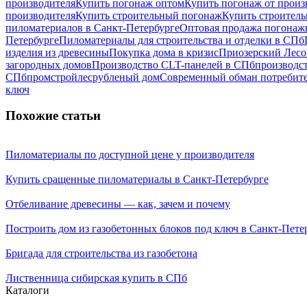
производителя
Купить погонаж оптом
Купить погонаж от произ
производителя
Купить строительный погонаж
Купить строител
пиломатериалов в Санкт-Петербурге
Оптовая продажа погонаж
Петербурге
Пиломатериалы для строительства и отделки в СПб
изделия из древесины
Покупка дома в кризис
Приозерский Лесо
загородных домов
Производство CLT-панелей в СПб
производст
СПб
промстройлес
рубленый дом
Современный обман потребител
ключ
Похожие статьи
Пиломатериалы по доступной цене у производителя
Купить сращенные пиломатериалы в Санкт-Петербурге
Отбеливание древесины — как, зачем и почему
Построить дом из газобетонных блоков под ключ в Санкт-Пете
Бригада для строительства из газобетона
Лиственница сибирская купить в СПб
Каталоги