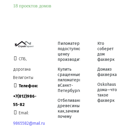
18 проектов домов
Пиломатериалы
Кто
по доступной
соберет
цене у
дом
СПБ,
производителя
фахверк
дорога на
Купить
Дома из
сращенные
фахверка
Велигонты
пиломатериалы
Osko haus
в Санкт-
Телефон:
дома — что
Петербурге
такое
+7 (812) 986-
Отбеливание
фахверк
55-82
древесины —
как, зачем и
Email:
почему
9865582@mail.ru