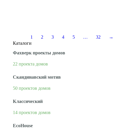
популярностью, даже несмотря на его странное
название. Кому подойдет Barnhouse? Молодым
людям, которые стремятся к естественности во
всем, предпочитают экологичность, простоту и…
1
2
3
4
5
…
32
→
Каталоги
Фахверк проекты домов
22 проекта домов
Скандинавский мотив
50 проектов домов
Классический
14 проектов домов
EcoHouse