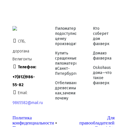
Пиломатериалы
Кто
по доступной
соберет
цене у
дом
СПБ,
производителя
фахверк
дорога на
Купить
Дома из
сращенные
фахверка
Велигонты
пиломатериалы
Телефон:
Osko haus
в Санкт-
дома — что
Петербурге
+7 (812) 986-
такое
Отбеливание
фахверк
55-82
древесины —
Email:
как, зачем и
почему
9865582@mail.ru
Политика
Для
конфиденциальности
•
правообладателей