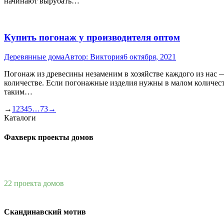
начинают вырубать…
Купить погонаж у производителя оптом
Деревянные дома
Автор:
Виктория
6 октября, 2021
Погонаж из древесины незаменим в хозяйстве каждого из нас —
количестве. Если погонажные изделия нужны в малом количеств
таким…
→
1
2
3
4
5
…
73
→
Каталоги
Фахверк проекты домов
22 проекта домов
Скандинавский мотив