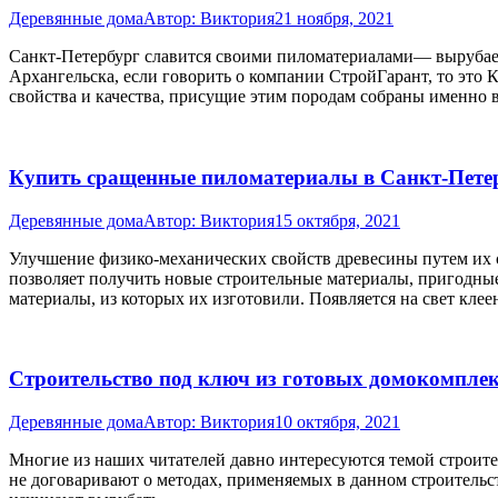
Деревянные дома
Автор:
Виктория
21 ноября, 2021
Санкт-Петербург славится своими пиломатериалами— вырубаем
Архангельска, если говорить о компании СтройГарант, то это
свойства и качества, присущие этим породам собраны именно
Купить сращенные пиломатериалы в Санкт-Пете
Деревянные дома
Автор:
Виктория
15 октября, 2021
Улучшение физико-механических свойств древесины путем их с
позволяет получить новые строительные материалы, пригодны
материалы, из которых их изготовили. Появляется на свет кл
Строительство под ключ из готовых домокомпле
Деревянные дома
Автор:
Виктория
10 октября, 2021
Многие из наших читателей давно интересуются темой строите
не договаривают о методах, применяемых в данном строительств