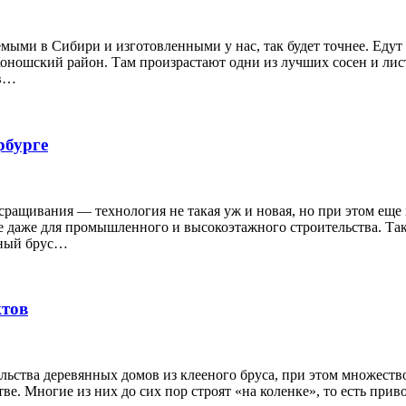
ыми в Сибири и изготовленными у нас, так будет точнее. Едут
 Коношский район. Там произрастают одни из лучших сосен и ли
 в…
рбурге
ращивания — технология не такая уж и новая, но при этом еще 
е даже для промышленного и высокоэтажного строительства. Та
ееный брус…
ктов
льства деревянных домов из клееного бруса, при этом множест
е. Многие из них до сих пор строят «на коленке», то есть приво