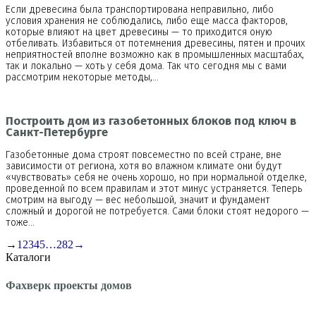
Если древесина была транспортирована неправильно, либо
условия хранения не соблюдались, либо еще масса факторов,
которые влияют на цвет древесины — то приходится оную
отбеливать. Избавиться от потемнения древесины, пятен и прочих
неприятностей вполне возможно как в промышленных масштабах,
так и локально — хоть у себя дома. Так что сегодня мы с вами
рассмотрим некоторые методы,…
Построить дом из газобетонных блоков под ключ в
Санкт-Петербурге
Газобетонные дома строят повсеместно по всей стране, вне
зависимости от региона, хотя во влажном климате они будут
«чувствовать» себя не очень хорошо, но при нормальной отделке,
проведенной по всем правилам и этот минус устраняется. Теперь
смотрим на выгоду — вес небольшой, значит и фундамент
сложный и дорогой не потребуется. Сами блоки стоят недорого —
тоже…
→
1
2
3
4
5
…
282
→
Каталоги
Фахверк проекты домов