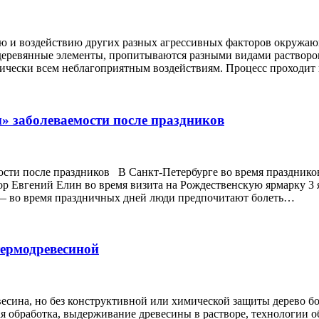
ию и воздействию других разных агрессивных факторов окружа
о деревянные элементы, пропитываются разными видами растворо
тически всем неблагоприятным воздействиям. Процесс проходи
» заболеваемости после праздников
ости после праздников В Санкт-Петербурге во время празднико
ор Евгений Елин во время визита на Рождественскую ярмарку 3 
 — во время праздничных дней люди предпочитают болеть…
термодревесиной
весина, но без конструктивной или химической защиты дерево б
 обработка, выдерживание древесины в растворе, технологии о