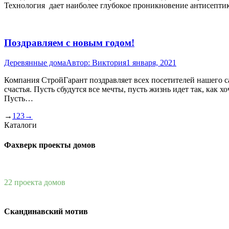
Технология дает наиболее глубокое проникновение антисепти
Поздравляем с новым годом!
Деревянные дома
Автор:
Виктория
1 января, 2021
Компания СтройГарант поздравляет всех посетителей нашего са
счастья. Пусть сбудутся все мечты, пусть жизнь идет так, как х
Пусть…
→
1
2
3
→
Каталоги
Фахверк проекты домов
22 проекта домов
Скандинавский мотив