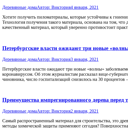
Деревянные дома
Автор:
Виктория
4 января, 2021
Хотите получить пиломатериалы, которые устойчивы к гниен
Технология получения такого материала, основана на том, чт
качественный материал, который уверенно противостоит прак
Петербургские власти ожидают три новые «волны
Деревянные дома
Автор:
Виктория
3 января, 2021
Петербургские власти ожидают три новые «волны» заболеваем
коронавирусом. Об этом журналистам рассказал вице-губернат
чиновника, число госпитализаций снизилось на 30 процентов
Преимущества импрегнированного дерева перед 
Деревянные дома
Автор:
Виктория
2 января, 2021
Самый распространенный материал для строительства, это дре
методы химической защиты применяют сегодня? Поверхностная