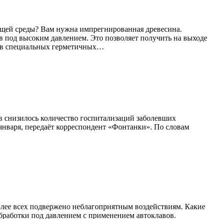
ющей среды? Вам нужна импрегнированная древесина.
в под высоким давлением. Это позволяет получить на выходе
т в специальных герметичных…
в снизилось количество госпитализаций заболевших
января, передаёт корреспондент «Фонтанки». По словам
олее всех подвержено неблагоприятным воздействиям. Какие
бработки под давлением с применением автоклавов.