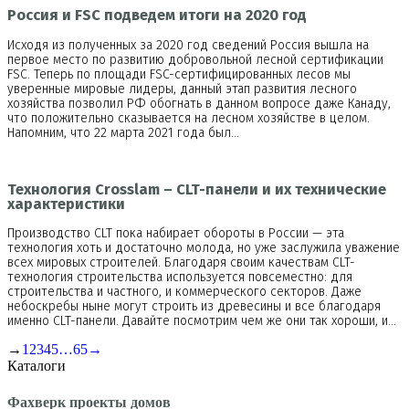
Россия и FSC подведем итоги на 2020 год
Исходя из полученных за 2020 год сведений Россия вышла на
первое место по развитию добровольной лесной сертификации
FSC. Теперь по площади FSC-сертифицированных лесов мы
уверенные мировые лидеры, данный этап развития лесного
хозяйства позволил РФ обогнать в данном вопросе даже Канаду,
что положительно сказывается на лесном хозяйстве в целом.
Напомним, что 22 марта 2021 года был…
Технология Crosslam – CLT-панели и их технические
характеристики
Производство CLT пока набирает обороты в России — эта
технология хоть и достаточно молода, но уже заслужила уважение
всех мировых строителей. Благодаря своим качествам CLT-
технология строительства используется повсеместно: для
строительства и частного, и коммерческого секторов. Даже
небоскребы ныне могут строить из древесины и все благодаря
именно CLT-панели. Давайте посмотрим чем же они так хороши, и…
→
1
2
3
4
5
…
65
→
Каталоги
Фахверк проекты домов