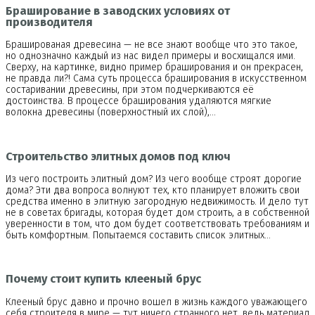
Браширование в заводских условиях от
производителя
Брашированая древесина — не все знают вообще что это такое,
но однозначно каждый из нас видел примеры и восхищался ими.
Сверху, на картинке, видно пример браширования и он прекрасен,
не правда ли?! Сама суть процесса браширования в искусственном
состаривании древесины, при этом подчеркиваются её
достоинства. В процессе браширования удаляются мягкие
волокна древесины (поверхностный их слой),…
Строительство элитных домов под ключ
Из чего построить элитный дом? Из чего вообще строят дорогие
дома? Эти два вопроса волнуют тех, кто планирует вложить свои
средства именно в элитную загородную недвижимость. И дело тут
не в советах бригады, которая будет дом строить, а в собственной
уверенности в том, что дом будет соответствовать требованиям и
быть комфортным. Попытаемся составить список элитных…
Почему стоит купить клееный брус
Клееный брус давно и прочно вошел в жизнь каждого уважающего
себя строителя в мире — тут ничего странного нет, ведь материал