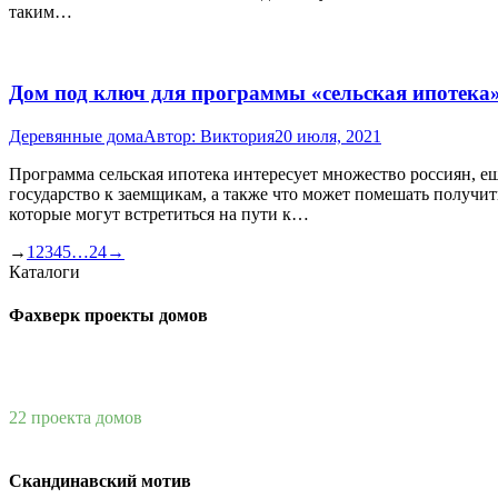
таким…
Дом под ключ для программы «сельская ипотека
Деревянные дома
Автор:
Виктория
20 июля, 2021
Программа сельская ипотека интересует множество россиян, ещ
государство к заемщикам, а также что может помешать получит
которые могут встретиться на пути к…
→
1
2
3
4
5
…
24
→
Каталоги
Фахверк проекты домов
22 проекта домов
Скандинавский мотив