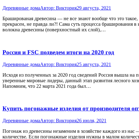
Деревянные дома
Автор:
Виктория
29 августа, 2021
Брашированая древесина — не все знают вообще что это такое,
прекрасен, не правда ли?! Сама суть процесса браширования в
волокна древесины (поверхностный их слой),…
Россия и FSC подведем итоги на 2020 год
Деревянные дома
Автор:
Виктория
25 августа, 2021
Исходя из полученных за 2020 год сведений Россия вышла на
уверенные мировые лидеры, данный этап развития лесного хозя
Напомним, что 22 марта 2021 года был…
Купить погонажные изделия от производителя оп
Деревянные дома
Автор:
Виктория
26 июля, 2021
Погонаж из древесины незаменим в хозяйстве каждого из нас —
количестве. Если погонажные изделия нужны в малом количеств