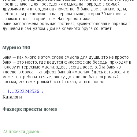
предназначен для проведения отдыха на природе с семьей,
друзьями или в гордом одиночестве. В бане две спальни, одна,
небольшая расположена на первом этаже, вторая 30 метровая
занимает весь второй этаж. На первом этаже
бани расположена большая гостиная, кухня-столовая и парилка с
душевой и сан. узлом. Дом из клееного бруса сочетает…
Мурино 130
Баня — как много в этом слове смысла для души, это не просто
баня — это место, где ведутся философские беседы, приходят в
голову интересные мысли, здесь всегда весело. Эта баня из
клееного бруса — апофеоз банной «мысли». Здесь есть все, что
может потребоваться человеку до и после бани: огромный
восьмидесятиметровый бассейн охладит пыл после…
←
1
…
22
23
24
25
26
→
Каталоги
Фахверк проекты домов
22 проекта домов