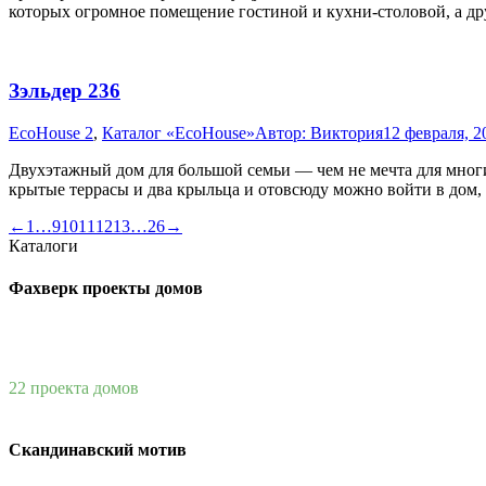
которых огромное помещение гостиной и кухни-столовой, а д
Зэльдер 236
EcoHouse 2
,
Каталог «EcoHouse»
Автор:
Виктория
12 февраля, 2
Двухэтажный дом для большой семьи — чем не мечта для многи
крытые террасы и два крыльца и отовсюду можно войти в дом,
←
1
…
9
10
11
12
13
…
26
→
Каталоги
Фахверк проекты домов
22 проекта домов
Скандинавский мотив