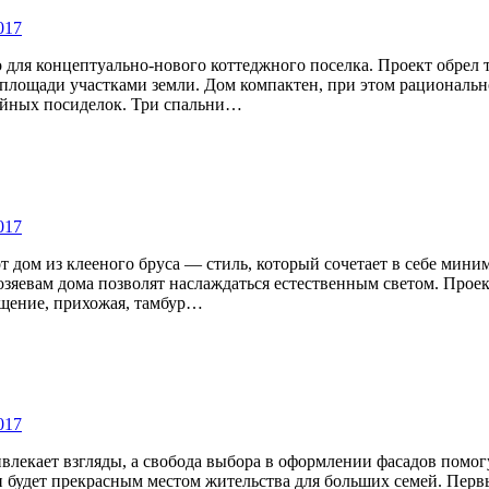
017
о для концептуально-нового коттеджного поселка. Проект обрел
лощади участками земли. Дом компактен, при этом рационально
мейных посиделок. Три спальни…
017
т дом из клееного бруса — стиль, который сочетает в себе мини
зяевам дома позволят наслаждаться естественным светом. Проект
ещение, прихожая, тамбур…
017
лекает взгляды, а свобода выбора в оформлении фасадов помогу
будет прекрасным местом жительства для больших семей. Первы