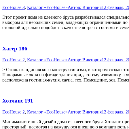
EcoHouse 3
,
Каталог «EcoHouse»
Автор:
Виктория
12 февраля, 2
Этот проект дома из клееного бруса разрабатывался специальн
выбором для небольших семей, владеющих ограниченными по п
столовой идеально подойдет в качестве встреч с гостями и се
Хагер 186
EcoHouse 2
,
Каталог «EcoHouse»
Автор:
Виктория
12 февраля, 2
> Стиль скандинавского конструктивизма, в котором создан это
Панорамные окна на фасаде здания придают ему изюминку, а хо
расположена гостиная-кухня, сауна, тех. Помещение, хоз. Пом
Хотланс 191
EcoHouse 2
,
Каталог «EcoHouse»
Автор:
Виктория
12 февраля, 2
Минималистичный дизайн дома из клееного бруса Хотланс прив
просторный, несмотря на кажущуюся внешнюю компактность и 