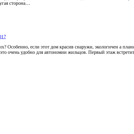
ругая сторона…
017
х? Особенно, если этот дом красив снаружи, экологичен а пла
 это очень удобно для автономии жильцов. Первый этаж встрет