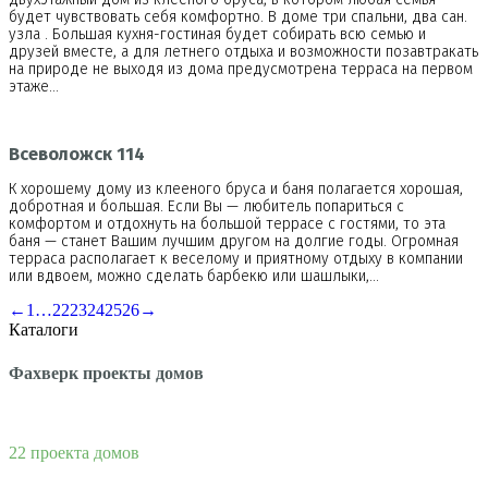
будет чувствовать себя комфортно. В доме три спальни, два сан.
узла . Большая кухня-гостиная будет собирать всю семью и
друзей вместе, а для летнего отдыха и возможности позавтракать
на природе не выходя из дома предусмотрена терраса на первом
этаже…
Всеволожск 114
К хорошему дому из клееного бруса и баня полагается хорошая,
добротная и большая. Если Вы — любитель попариться с
комфортом и отдохнуть на большой террасе с гостями, то эта
баня — станет Вашим лучшим другом на долгие годы. Огромная
терраса располагает к веселому и приятному отдыху в компании
или вдвоем, можно сделать барбекю или шашлыки,…
←
1
…
22
23
24
25
26
→
Каталоги
Фахверк проекты домов
22 проекта домов