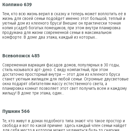
Колпино 639
Тем, кто всю жизнь верил в сказку и теперь может воплотить её в
жизнь для своей семьи подойдет именно этот большой, теплый и
уютный дом из клееного бруса! Внешне он практически точная
копия усадеб богатых помещиков, при этом внутри планировка
продумана для жизни современной семьи в максимальном
комфорте. В доме два этажа, каждый из которых…
Всеволожск 485
Современная вариация фасадов домов, популярных в 30 годы,
стиль назывался арт-деко. С виду компактный, при этом
достаточно просторный внутри — этот дом из клееного бруса
станет уютным жилищем для любой семьи. Огромные двусветовые
окна подарят обитателям массу естественного света, а
планировка комнат позволяет этот свет получить всем и каждому
жильцу! В доме три этажа, один…
Пушкин 566
Те, кто живут в домах подобного типа знают что такое простор и
свобода и вот по какой причине: здесь каждый член семьи найдет
для себя место,в котором может уединиться будь то снаружи