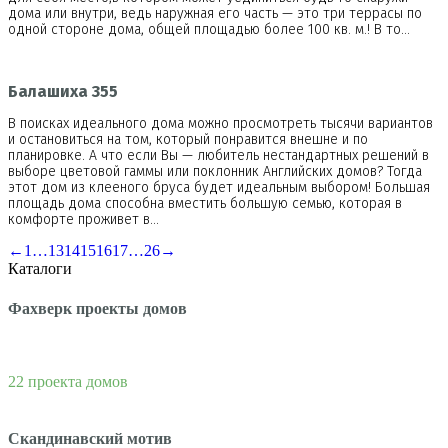
дома или внутри, ведь наружная его часть — это три террасы по
одной стороне дома, общей площадью более 100 кв. м.! В то…
Балашиха 355
В поисках идеального дома можно просмотреть тысячи вариантов
и остановиться на том, который понравится внешне и по
планировке. А что если Вы — любитель нестандартных решений в
выборе цветовой гаммы или поклонник Английских домов? Тогда
этот дом из клееного бруса будет идеальным выбором! Большая
площадь дома способна вместить большую семью, которая в
комфорте проживет в…
←
1
…
13
14
15
16
17
…
26
→
Каталоги
Фахверк проекты домов
22 проекта домов
Скандинавский мотив