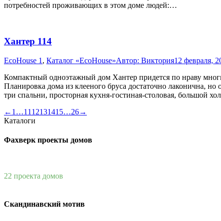
потребностей проживающих в этом доме людей:…
Хантер 114
EcoHouse 1
,
Каталог «EcoHouse»
Автор:
Виктория
12 февраля, 2
Компактный одноэтажный дом Хантер придется по нраву многим
Планировка дома из клееного бруса достаточно лаконична, но
три спальни, просторная кухня-гостиная-столовая, большой хо
←
1
…
11
12
13
14
15
…
26
→
Каталоги
Фахверк проекты домов
22 проекта домов
Скандинавский мотив