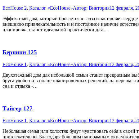
EcoHouse 2
,
Каталог «EcoHouse»
Автор:
Виктория
12 февраля, 2
Эффектный дом, который бросается в глаза и заставляет сердце
внешнюю привлекательность и и постоянное наличие естественн
планировка станет идеальной практически для…
Бернини 125
EcoHouse 1
,
Каталог «EcoHouse»
Автор:
Виктория
12 февраля, 2
Двухэтажный дом для небольшой семьи станет прекрасным выбо
бруса удобен и в плане планировочных решений: на первом этаж
сна и отдыха -…
Тайгер 127
EcoHouse 1
,
Каталог «EcoHouse»
Автор:
Виктория
12 февраля, 2
Небольшая семья или холостяк будут чувствовать себя в своей т
привлекательно. Благодаря большим панорамным окнам жители