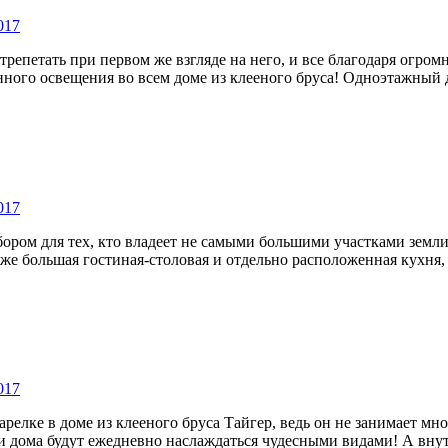
017
 трепетать при первом же взгляде на него, и все благодаря огр
ого освещения во всем доме из клееного бруса! Одноэтажный до
017
ром для тех, кто владеет не самыми большими участками земли
е большая гостиная-столовая и отдельно расположенная кухня, с
017
арелке в доме из клееного бруса Тайгер, ведь он не занимает мн
 дома будут ежедневно наслаждаться чудесными видами! А вну