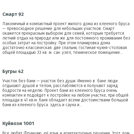
Смарт 92
Лаконичный и компактный проект жилого дома из клееного бруса
— превосходное решение для небольших участков. Смарт
окажется прекрасным выбором для семей, которым требуется
летний отдых на природе или же для постоянного проживания без
особых затрат на постройку. При этом планировка дома
достаточно классическая: две спальни, гостиная-кухня-столовая
общей площадью 33 кв. м. сан. узел, техническое помещение…
Бугры 42
Участок без бани — участок без души. Именно в бане люди
отдыхают душой и телом, расслабляются и получают заряд
бодрости на неделю. Проект бани из клееного бруса очень
компактен и подойдет к постройке на любом участке, при общей
площади в 41 кв.м. баня обладает всеми достоинствами большой
бани из клееного бруса: здесь и сауна и…
Куйвози 1001
Все любят Францию, её язык и архитектурные решения. Этот дом