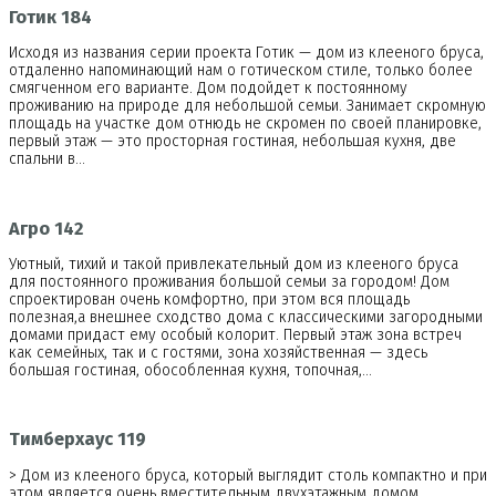
Готик 184
Исходя из названия серии проекта Готик — дом из клееного бруса,
отдаленно напоминающий нам о готическом стиле, только более
смягченном его варианте. Дом подойдет к постоянному
проживанию на природе для небольшой семьи. Занимает скромную
площадь на участке дом отнюдь не скромен по своей планировке,
первый этаж — это просторная гостиная, небольшая кухня, две
спальни в…
Агро 142
Уютный, тихий и такой привлекательный дом из клееного бруса
для постоянного проживания большой семьи за городом! Дом
спроектирован очень комфортно, при этом вся площадь
полезная,а внешнее сходство дома с классическими загородными
домами придаст ему особый колорит. Первый этаж зона встреч
как семейных, так и с гостями, зона хозяйственная — здесь
большая гостиная, обособленная кухня, топочная,…
Тимберхаус 119
> Дом из клееного бруса, который выглядит столь компактно и при
этом является очень вместительным двухэтажным домом