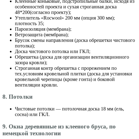
Клеенные коньковые, подстропильные балки, исходя из
особенностей проекта и сухая строганная доска
48*200(согласно проекту);
Утеплитель «Roсwool» 200 мм (опция 300 мм);
плотность 35;
Пароизоляция (мембрана);
Ветрозащита (мембрана);
Брусок смены направления (доска обрешетки чистового
потолка);
Доска чистового потолка или ГКЛ;
Обрешетка (доска для организации вентиляционного
зазора кровли);
Строганная контр обрешетка с прорежением по
тех.условиям кровельной плитки (доска для установки
кровельной черепицы (кроме гонта) и боковой
вентиляции кровли.
8. Потолки
Чистовые потолки — потолочная доска 18 мм (ель,
сосна) или ГКЛ.
9. Окна деревянные из клееного бруса, по
немецкой технологии