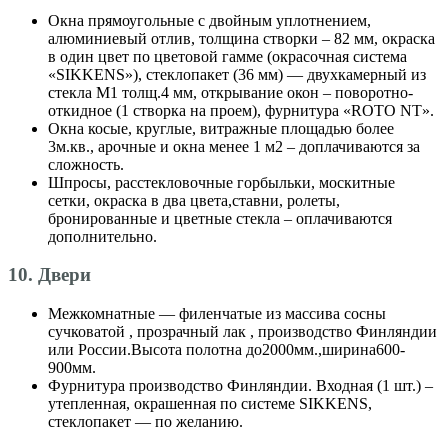
Окна прямоугольные с двойным уплотнением,
алюминиевый отлив, толщина створки – 82 мм, окраска
в один цвет по цветовой гамме (окрасочная система
«SIKKENS»), стеклопакет (36 мм) — двухкамерный из
стекла М1 толщ.4 мм, открывание окон – поворотно-
откидное (1 створка на проем), фурнитура «ROTO NT».
Окна косые, круглые, витражные площадью более
3м.кв., арочные и окна менее 1 м2 – доплачиваются за
сложность.
Шпросы, расстекловочные горбыльки, москитные
сетки, окраска в два цвета,ставни, ролеты,
бронированные и цветные стекла – оплачиваются
дополнительно.
10. Двери
Межкомнатные — филенчатые из массива сосны
сучковатой , прозрачный лак , производство Финляндии
или России.Высота полотна до2000мм.,ширина600-
900мм.
Фурнитура производство Финляндии. Входная (1 шт.) –
утепленная, окрашенная по системе SIKKENS,
стеклопакет — по желанию.