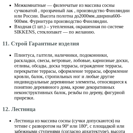
Межкомнатные — филенчатые из массива сосны
сучковатой , прозрачный лак , производство Финляндии
или России. Высота полотна до2000мм.,ширина600-
900мм. Фурнитура производство Финляндии.
Входная (1 шт.) – утепленная, окрашенная по системе
SIKKENS, стеклопакет — по желанию.
11. Строй Гарантные изделия
Плинтуса, галтели, наличники, подоконники,
раскладки, свесы, ветровые, лобовые, карнизные доски,
отливы, обсады, доска террасы, ограждение террасы,
перекрытие террасы, оформление террасы, оформление
кровли, балок, стропильных ног и любые другие
индивидуальные деревянные элементы, относящиеся к
понятию деревянного дома, кроме декоративных
неконструктивных балок, резьбы по дереву, фигурной
прирезки.
12. Лестница
Лестница из массива сосны (сучки допускаются) на
тетиве с разворотом на 90º или 180º, с площадкой или
забежными ступенями (согласно архитектуре), высота