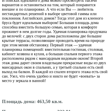
В поисках идеального дома можно просмотреть тысячи
вариантов и остановиться на том, который понравится
внешне и по планировке. А что если Вы — любитель
нестандартных решений в выборе цветовой гаммы или
поклонник Английских домов? Тогда этот дом из клееного
бруса будет идеальным выбором! Большая площадь дома
способна вместить большую семью, которая в комфорте
проживет в нем долгие годы. Удачная планировка продумана
до мелочей: с двух сторон дома расположены две большие
крытые террасы, позволяющие проводить время на природе
при этом меняя обстановку. Первый этаж — удачная
планировка помещений: вместительная гостиная, столовая,
кабинет хозяина и кухня, а большая спальня первого этажа
расположена рядом с мансардным видовым окном! Второй
этаж дома дарит своим владельцам прекрасные виды из двух
мансардных окон в спальнях, а у третьей спальни есть свой
выход на балкон. В каждой из спален второго этажа есть свой
сан. Узел, что очень удобно и никто не будет «воевать» за
место у зеркала в ванной!
Площадь дома:
463,50 кв.м.