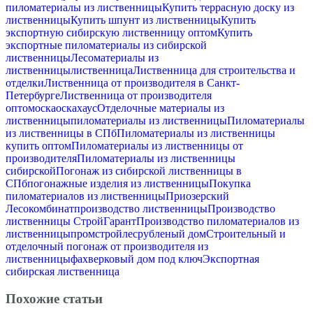
пиломатериалы из лиственницы
Купить террасную доску из
лиственницы
Купить шпунт из лиственницы
Купить
экспортную сибирскую лиственницу оптом
Купить
экспортные пиломатериалы из сибирской
лиственницы
Лесоматериалы из
лиственницы
лиственница
Лиственница для строительства и
отделки
Лиственница от производителя в Санкт-
Петербурге
Лиственница от производителя
оптом
оска
оскахаус
Отделочные материалы из
лиственницы
пиломатериалы из лиственницы
Пиломатериалы
из лиственницы в СПб
Пиломатериалы из лиственницы
купить оптом
Пиломатериалы из лиственницы от
производителя
Пиломатериалы из лиственницы
сибирской
Погонаж из сибирской лиственницы в
СПб
погонажные изделия из лиственницы
Покупка
пиломатериалов из лиственницы
Приозерский
Лесокомбинат
производство лиственницы
Производство
лиственницы СтройГарант
Производство пиломатериалов из
лиственницы
промстройлес
рубленый дом
Строительный и
отделочный погонаж от производителя из
лиственницы
фахверковый дом под ключ
Экспортная
сибирская лиственница
Похожие статьи