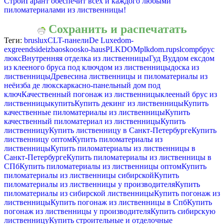
СтройГарант обеспечит всех и каждого любыми
пиломатериалами из лиственницы!
Сохранить и распечатать
Теги:
bruslux
CLT-панели
De Luxe
dom-
ex
greendside
izba
osko
osko-haus
PLKDOM
plkdom.ru
pslcomp
брус
люкс
Внутренняя отделка из лиственницы
Гуд Вуд
дом екс
дом
из клееного бруса под ключ
дом из лиственницы
доска из
лиственницы
Древесина лиственницы и пиломатериалы из
неё
изба де люкс
каркасно-панельный дом под
ключ
Качественный погонаж из лиственницы
клееный брус из
лиственницы
купить
Купить декинг из лиственницы
Купить
качественные пиломатериалы из лиственницы
Купить
качественный пиломатериал из лиственницы
Купить
лиственницу
Купить лиственницу в Санкт-Петербурге
Купить
лиственницу оптом
Купить пиломатериалы из
лиственницы
Купить пиломатериалы из лиственницы в
Санкт-Петербурге
Купить пиломатериалы из лиственницы в
СПб
Купить пиломатериалы из лиственницы оптом
Купить
пиломатериалы из лиственницы сибирской
Купить
пиломатериалы из лиственницы у производителя
Купить
пиломатериалы из сибирской лиственницы
Купить погонаж из
лиственницы
Купить погонаж из лиственницы в Спб
Купить
погонаж из лиственницы у производителя
Купить сибирскую
лиственницу
Купить строительные и отделочные