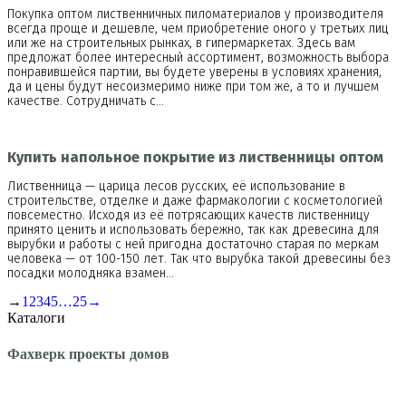
Покупка оптом лиственничных пиломатериалов у производителя
всегда проще и дешевле, чем приобретение оного у третьих лиц
или же на строительных рынках, в гипермаркетах. Здесь вам
предложат более интересный ассортимент, возможность выбора
понравившейся партии, вы будете уверены в условиях хранения,
да и цены будут несоизмеримо ниже при том же, а то и лучшем
качестве. Сотрудничать с…
Купить напольное покрытие из лиственницы оптом
Лиственница — царица лесов русских, её использование в
строительстве, отделке и даже фармакологии с косметологией
повсеместно. Исходя из её потрясающих качеств лиственницу
принято ценить и использовать бережно, так как древесина для
вырубки и работы с ней пригодна достаточно старая по меркам
человека — от 100-150 лет. Так что вырубка такой древесины без
посадки молодняка взамен…
→
1
2
3
4
5
…
25
→
Каталоги
Фахверк проекты домов