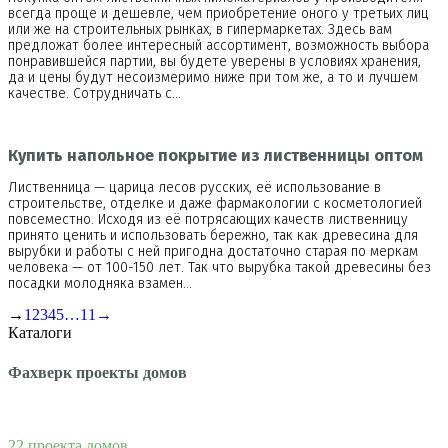
всегда проще и дешевле, чем приобретение оного у третьих лиц
или же на строительных рынках, в гипермаркетах. Здесь вам
предложат более интересный ассортимент, возможность выбора
понравившейся партии, вы будете уверены в условиях хранения,
да и цены будут несоизмеримо ниже при том же, а то и лучшем
качестве. Сотрудничать с…
Купить напольное покрытие из лиственницы оптом
Лиственница — царица лесов русских, её использование в
строительстве, отделке и даже фармакологии с косметологией
повсеместно. Исходя из её потрясающих качеств лиственницу
принято ценить и использовать бережно, так как древесина для
вырубки и работы с ней пригодна достаточно старая по меркам
человека — от 100-150 лет. Так что вырубка такой древесины без
посадки молодняка взамен…
→
1
2
3
4
5
…
11
→
Каталоги
Фахверк проекты домов
22 проекта домов