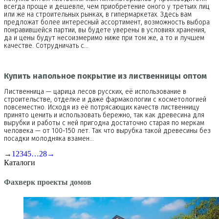
всегда проще и дешевле, чем приобретение оного у третьих лиц
или же на строительных рынках, в гипермаркетах. Здесь вам
предложат более интересный ассортимент, возможность выбора
понравившейся партии, вы будете уверены в условиях хранения,
да и цены будут несоизмеримо ниже при том же, а то и лучшем
качестве. Сотрудничать с…
Купить напольное покрытие из лиственницы оптом
Лиственница — царица лесов русских, её использование в
строительстве, отделке и даже фармакологии с косметологией
повсеместно. Исходя из её потрясающих качеств лиственницу
принято ценить и использовать бережно, так как древесина для
вырубки и работы с ней пригодна достаточно старая по меркам
человека — от 100-150 лет. Так что вырубка такой древесины без
посадки молодняка взамен…
→
1
2
3
4
5
…
28
→
Каталоги
Фахверк проекты домов