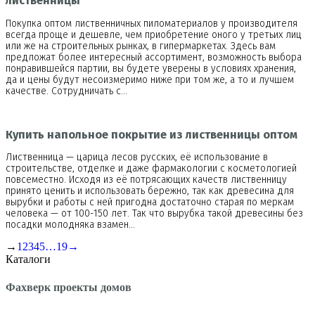
лиственницы
Покупка оптом лиственничных пиломатериалов у производителя
всегда проще и дешевле, чем приобретение оного у третьих лиц
или же на строительных рынках, в гипермаркетах. Здесь вам
предложат более интересный ассортимент, возможность выбора
понравившейся партии, вы будете уверены в условиях хранения,
да и цены будут несоизмеримо ниже при том же, а то и лучшем
качестве. Сотрудничать с…
Купить напольное покрытие из лиственницы оптом
Лиственница — царица лесов русских, её использование в
строительстве, отделке и даже фармакологии с косметологией
повсеместно. Исходя из её потрясающих качеств лиственницу
принято ценить и использовать бережно, так как древесина для
вырубки и работы с ней пригодна достаточно старая по меркам
человека — от 100-150 лет. Так что вырубка такой древесины без
посадки молодняка взамен…
→
1
2
3
4
5
…
19
→
Каталоги
Фахверк проекты домов