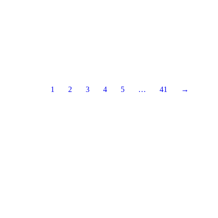
1
2
3
4
5
…
41
→